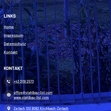
Facebook
E-
Mail
LINKS
Home
Impressum
Datenschutz
Kontakt
KONTAKT
+43 3116 2573
office@stahlbau-list.com
www.stahlbau-list.com
Zerlach 100
8082 Kirchbach-Zerlach