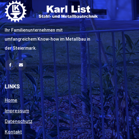
Ihr Familienunternehmen mit
umfangreichem Know-how im Metallbau in
der Steiermark.
Facebook
E-
Mail
LINKS
Home
Impressum
Datenschutz
Kontakt