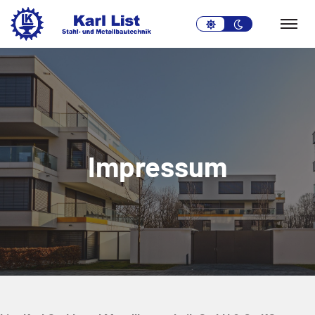
light-
dark-
theme
theme
Impressum