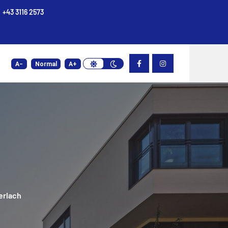
+43 3116 2573
light-
dark-
A−
Normal
A+
theme
theme
erlach